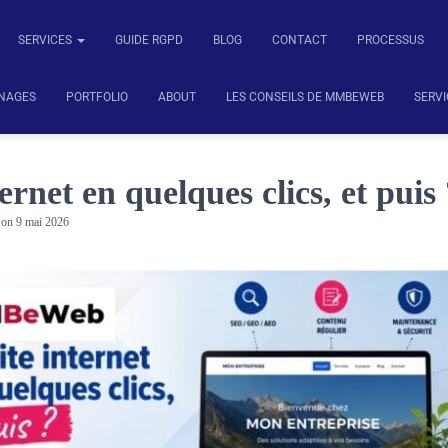
SERVICES
GUIDE RGPD
BLOG
CONTACT
PROCESSUS
NAGES
PORTFOLIO
ABOUT
LES CONSEILS DE MMBEWEB
SERVI
ernet en quelques clics, et puis
on
9 mai 2026