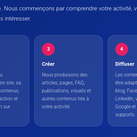
. Nous commençons par comprendre votre activité, vo
s intéresser.
3
4
Créer
Diffuser
ou
Nous produisons des
Les conte
re site, sa
articles, pages, FAQ,
être adapt
 contenus,
publications, visuels et
blog, Fac
action et
autres contenus liés à
LinkedIn, 
n sur
votre activité.
Google et
supports.