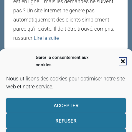
est en ligne… mais les demandes ne suivent
pas ? Un site internet ne génère pas
automatiquement des clients simplement
parce qu’il existe. Il doit être trouvé, compris,
rassurer
Lire la suite
Gérer le consentement aux
cookies
Ce site utilise des cookies pour les statistiques et
POLITIQUE DE CONFIDENTIALITÉ
Nous utilisons des cookies pour optimiser notre site
pour améliorer votre expérience. En cliquant sur
web et notre service.
Accepter, vous consentez à notre utilisation des
POLITIQUE DE COOKIES
cookies. En savoir plus dans notre
politique de
ACCEPTER
.
confidentialité
CONDITIONS GÉNÉRALES DE VENTE
REFUSER
ACCEPTER
CONDITIONS GÉNÉRALES D’UTILISATION