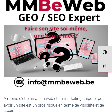
PASSER
CHANGE
A moins d’être un as du web et du marketing chipoter pour
avoir un site est un gros risque en terme de visibilité et de